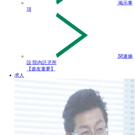
掲示事
項
関連施
設 院内託児所
【遊友童夢】
求人