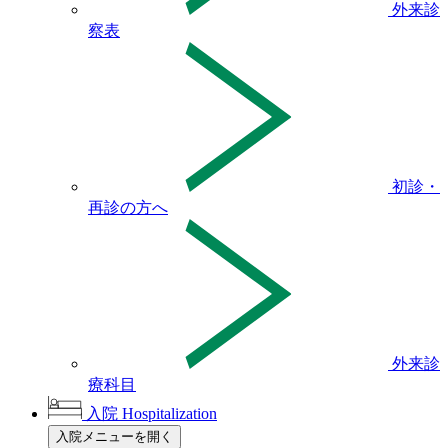
外来診
察表
初診・
再診の方へ
外来診
療科目
入院
Hospitalization
入院メニューを開く