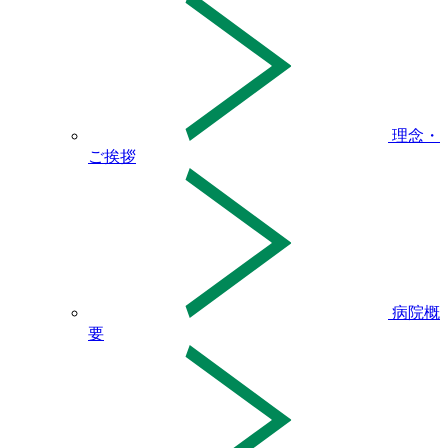
理念・
ご挨拶
病院概
要