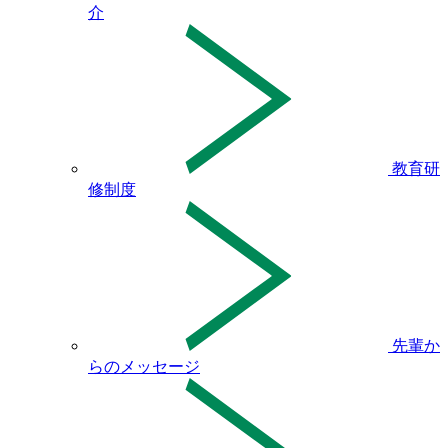
介
教育研
修制度
先輩か
らのメッセージ