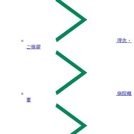
理念・
ご挨拶
病院概
要