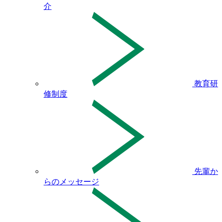
介
教育研
修制度
先輩か
らのメッセージ