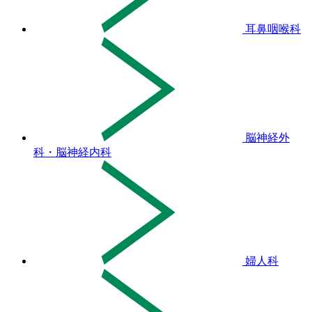
耳鼻咽喉科
脳神経外
科・脳神経内科
婦人科