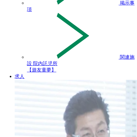
掲示事
項
関連施
設 院内託児所
【遊友童夢】
求人