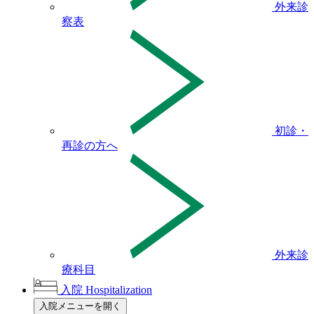
外来診
察表
初診・
再診の方へ
外来診
療科目
入院
Hospitalization
入院メニューを開く