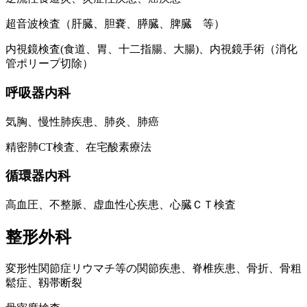
超音波検査（肝臓、胆嚢、膵臓、脾臓 等）
内視鏡検査(食道、胃、十二指腸、大腸)、内視鏡手術（消化
管ポリープ切除）
呼吸器内科
気胸、慢性肺疾患、肺炎、肺癌
精密肺CT検査、在宅酸素療法
循環器内科
高血圧、不整脈、虚血性心疾患、心臓ＣＴ検査
整形外科
変形性関節症リウマチ等の関節疾患、脊椎疾患、骨折、骨粗
鬆症、靱帯断裂