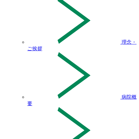
理念・
ご挨拶
病院概
要