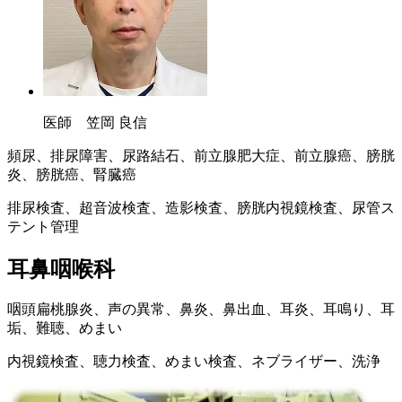
医師 笠岡 良信
頻尿、排尿障害、尿路結石、前立腺肥大症、前立腺癌、膀胱
炎、膀胱癌、腎臓癌
排尿検査、超音波検査、造影検査、膀胱内視鏡検査、尿管ス
テント管理
耳鼻咽喉科
咽頭扁桃腺炎、声の異常、鼻炎、鼻出血、耳炎、耳鳴り、耳
垢、難聴、めまい
内視鏡検査、聴力検査、めまい検査、ネブライザー、洗浄