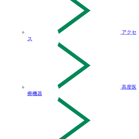
アクセ
ス
高度医
療機器