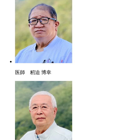
医師 籾迫 博幸