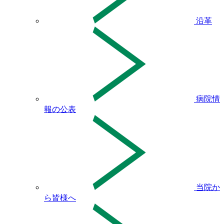
沿革
病院情
報の公表
当院か
ら皆様へ