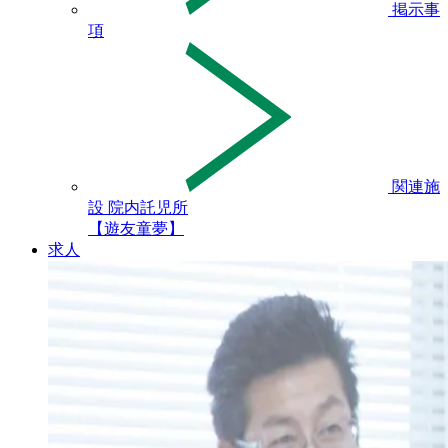
掲示事
項
関連施
設 院内託児所
【遊友童夢】
求人