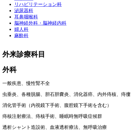
リハビリテーション科
泌尿器科
耳鼻咽喉科
脳神経外科・脳神経内科
婦人科
麻酔科
外来診療科目
外科
一般疾患、慢性腎不全
虫垂炎、各種脱腸、胆石胆嚢炎、消化器癌、内外痔核、痔瘻
消化管手術（内視鏡下手術、腹腔鏡下手術を含む）
痔核注射療法、痔核手術、睡眠時無呼吸症候群
透析シャント造設術、血液透析療法、無呼吸治療