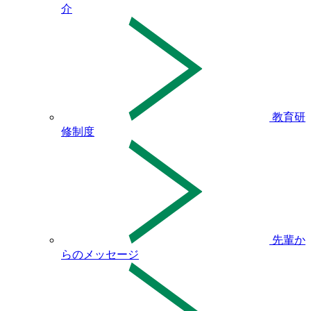
介
教育研
修制度
先輩か
らのメッセージ