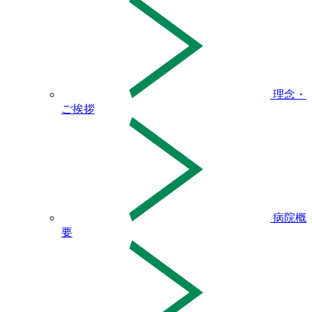
理念・
ご挨拶
病院概
要