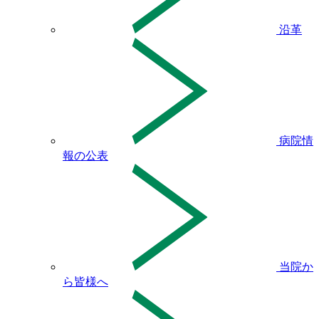
沿革
病院情
報の公表
当院か
ら皆様へ