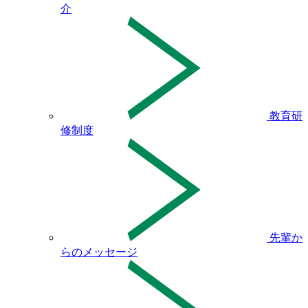
介
教育研
修制度
先輩か
らのメッセージ