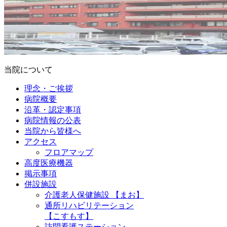
当院について
理念・ご挨拶
病院概要
沿革・認定事項
病院情報の公表
当院から皆様へ
アクセス
フロアマップ
高度医療機器
掲示事項
併設施設
介護老人保健施設 【まお】
通所リハビリテーション
【こすもす】
訪問看護ステーション