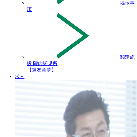
掲示事
項
関連施
設 院内託児所
【遊友童夢】
求人