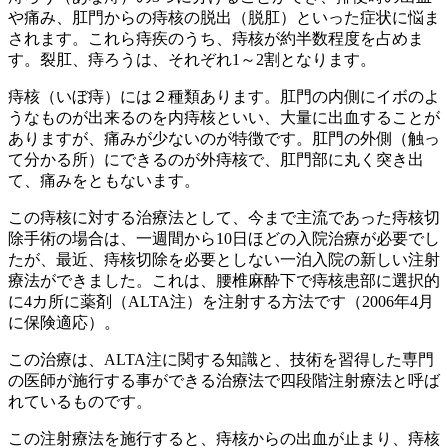
や痛み、肛門からの痔核の脱出（脱肛）といった症状に悩ま
されます。これら痔疾のうち、痔核が約半数程度を占めま
す。裂肛、痔ろうは、それぞれ1～2割となります。
痔核（いぼ痔）には２種類あります。肛門の内側にイボのよ
うなものが出来るのを内痔核といい、大量に出血することが
ありますが、痛みが少ないのが特徴です。肛門の外側（触っ
て分かる所）にできるのが外痔核で、肛門部に丸く突き出
て、痛みをともないます。
この痔核に対する治療法として、今まで主流であった痔核切
除手術の場合は、一週間から10日ほどの入院治療が必要でし
たが、最近、痔核切除を必要としない一泊入院の新しい注射
療法ができました。これは、腰椎麻酔下で痔核患部に選択的
に4カ所に薬剤（ALTA注）を注射する方法です（2006年4月
に保険適応）。
この治療は、ALTA注に関する知識と、技術を習得した専門
の医師が施行する事ができる治療法で四段階注射療法と呼ば
れているものです。
この注射療法を施行すると、痔核からの出血が止まり、痔核