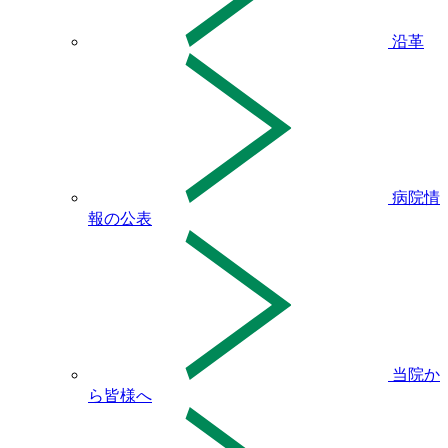
沿革
病院情
報の公表
当院か
ら皆様へ