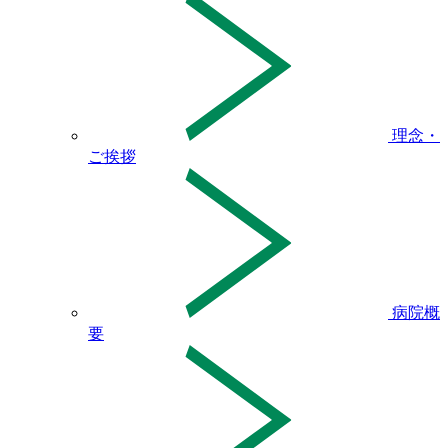
理念・
ご挨拶
病院概
要