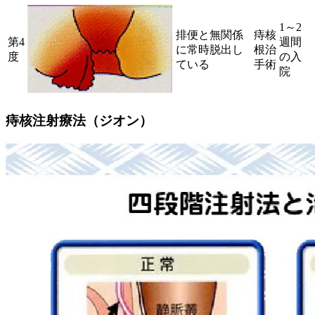
1～2
排便と無関係
痔核
第4
週間
に常時脱出し
根治
度
の入
ている
手術
院
痔核注射療法（ジオン）