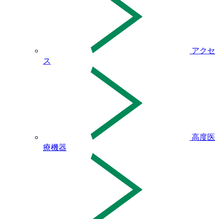
アクセ
ス
高度医
療機器