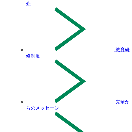
介
教育研
修制度
先輩か
らのメッセージ