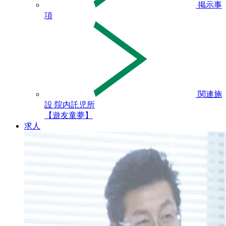
掲示事
項
関連施
設 院内託児所
【遊友童夢】
求人