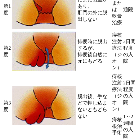
また
第1
あり、
は
通院
度
肛門の外に脱
軟膏
出しない
治療
痔核
排便時に脱出
注射
2日間
第2
するが、
療法
程度
度
排便後自然に
（ジ
の入
元にもどる
オ
院
ン）
痔核
注射
2日間
療法
程度
（ジ
の入
脱出後、手な
オ
院
第3
どで押し込ま
ン）
度
ないともどら
ない
1～2
痔核
週間
根治
の入
手術
院