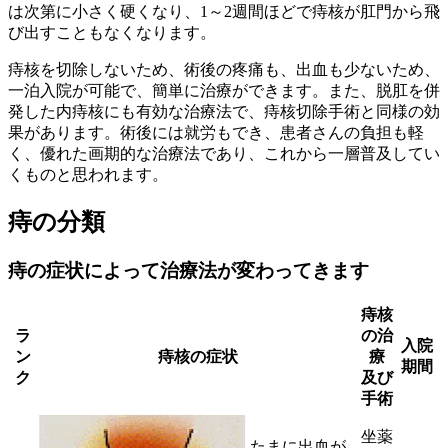
は次第に小さく硬くなり、1～2週間ほどで痔核が肛門から飛
び出すこともなくなります。
痔核を切除しないため、術後の疼痛も、出血も少ないため、
一泊入院が可能で、簡単に治療ができます。また、脱肛を併
発した内痔核にも有効な治療法で、痔核切除手術と同様の効
果があります。術後には就労もでき、患者さんの負担も軽
く、優れた画期的な治療法であり、これから一層普及してい
くものと思われます。
痔の分類
痔の症状によって治療法が変わってきます
痔核
ラ
の治
入院
ン
痔核の症状
療
期間
ク
及び
手術
坐薬
たまに出血が