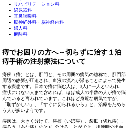
リハビリテーション科
泌尿器科
耳鼻咽喉科
脳神経外科・脳神経内科
婦人科
麻酔科
痔でお困りの方へ～切らずに治す１泊
痔手術の注射療法について
痔疾（痔）とは、肛門と、その周囲の病気の総称で、肛門部
周辺の静脈が圧迫され、血液の流れが滞ることによって発生
する疾患です。日本で痔に悩む人は、3人に一人といわれ、
症状に出ない人まで含めれば、ほぼ成人の半数の人が痔で悩
んでいると言われています。これほど身近な病気ですが、
「恥ずかしい」、「すぐに切られるから」と、治療をためら
う人が多いようです。
痔疾は、大きく分けて、痔核（いぼ痔）、裂肛（切れ痔）、
痔ろう（あな痔）の3つに分けることができ、排便時の出血