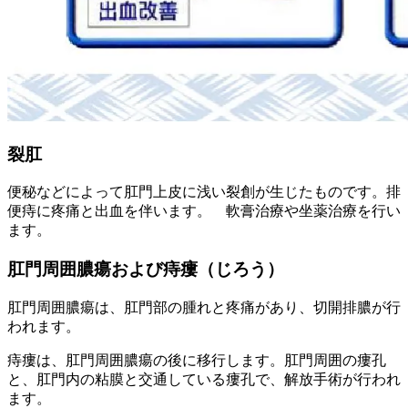
裂肛
便秘などによって肛門上皮に浅い裂創が生じたものです。排
便痔に疼痛と出血を伴います。 軟膏治療や坐薬治療を行い
ます。
肛門周囲膿瘍および痔瘻（じろう）
肛門周囲膿瘍は、肛門部の腫れと疼痛があり、切開排膿が行
われます。
痔瘻は、肛門周囲膿瘍の後に移行します。肛門周囲の瘻孔
と、肛門内の粘膜と交通している瘻孔で、解放手術が行われ
ます。