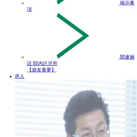
掲示事
項
関連施
設 院内託児所
【遊友童夢】
求人