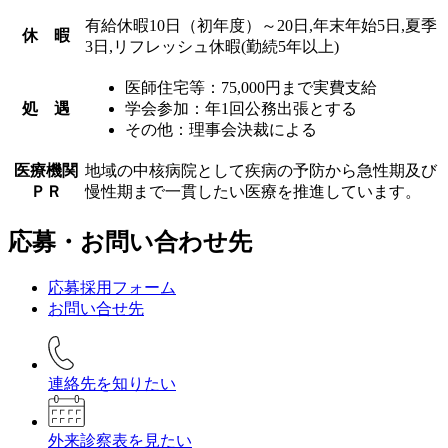
有給休暇10日（初年度）～20日,年末年始5日,夏季
休 暇
3日,リフレッシュ休暇(勤続5年以上)
医師住宅等：75,000円まで実費支給
処 遇
学会参加：年1回公務出張とする
その他：理事会決裁による
医療機関
地域の中核病院として疾病の予防から急性期及び
ＰＲ
慢性期まで一貫したい医療を推進しています。
応募・お問い合わせ先
応募採用フォーム
お問い合せ先
連絡先を知りたい
外来診察表を見たい