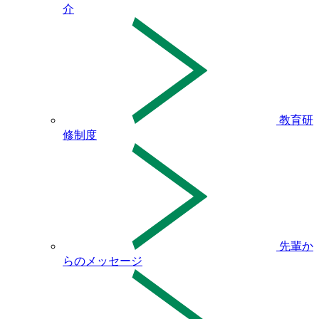
介
教育研
修制度
先輩か
らのメッセージ