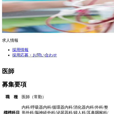
求人情報
採用情報
採用応募・お問い合わせ
医師
募集要項
職 種
医師（常勤）
内科/呼吸器内科/循環器内科/消化器内科/外科/整
標榜科目
形外科/脳神経外科/泌尿器科/婦人科/耳鼻咽喉科/