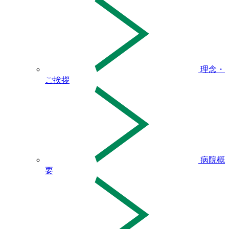
理念・
ご挨拶
病院概
要