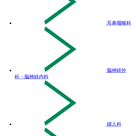
耳鼻咽喉科
脳神経外
科・脳神経内科
婦人科