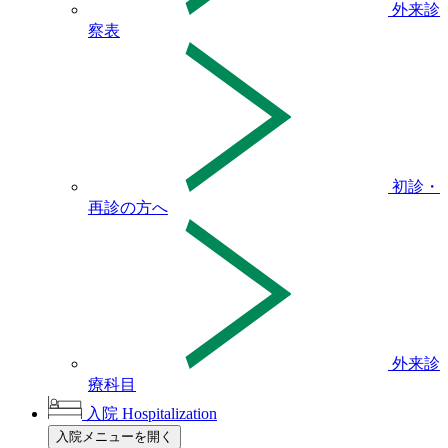
外来診
察表
初診・
再診の方へ
外来診
療科目
入院
Hospitalization
入院メニューを開く