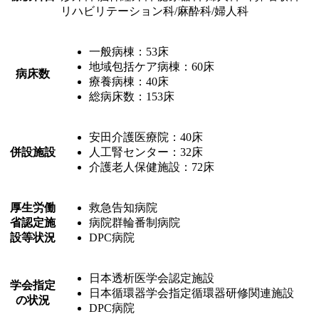
リハビリテーション科/麻酔科/婦人科
一般病棟：53床
地域包括ケア病棟：60床
病床数
療養病棟：40床
総病床数：153床
安田介護医療院：40床
併設施設
人工腎センター：32床
介護老人保健施設：72床
厚生労働
救急告知病院
省認定施
病院群輪番制病院
設等状況
DPC病院
日本透析医学会認定施設
学会指定
日本循環器学会指定循環器研修関連施設
の状況
DPC病院